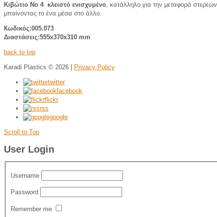
Κιβώτιο No 4 κλειστό ενισχυμένο
, κατάλληλο για την μεταφορά στερεών
μπαίνοντας το ένα μέσα στο άλλο.
Кωδικός:005.073
Διαστάσεις:555x370x310 mm
back to top
Karadi Plastics
© 2026 |
Privacy Policy
twitter
facebook
flickr
rss
google
Scroll to Top
User Login
Username
Password
Remember me